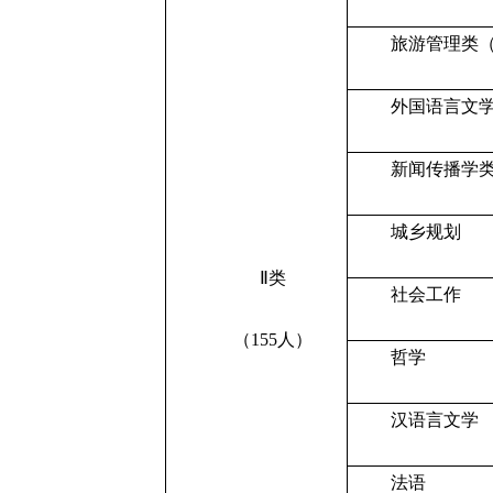
旅游管理类
外国语言文
新闻传播学
城乡规划
Ⅱ类
社会工作
（155人）
哲学
汉语言文学
法语