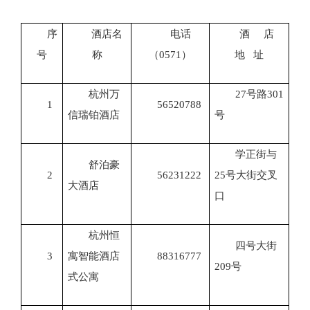
序
酒店名
电话
酒 店
号
称
（0571）
地 址
杭州万
27号路301
1
56520788
信瑞铂酒店
号
学正街与
舒泊豪
2
56231222
25号大街交叉
大酒店
口
杭州恒
四号大街
3
寓智能酒店
88316777
209号
式公寓