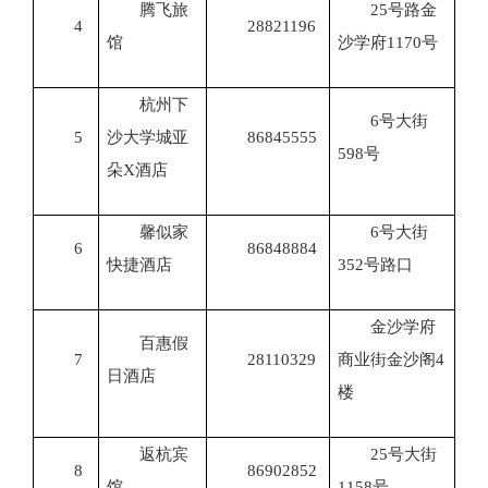
腾飞旅
25号路金
4
28821196
馆
沙学府1170号
杭州下
6号大街
5
沙大学城亚
86845555
598号
朵X酒店
馨似家
6号大街
6
86848884
快捷酒店
352号路口
金沙学府
百惠假
7
28110329
商业街金沙阁4
日酒店
楼
返杭宾
25号大街
8
86902852
馆
1158号