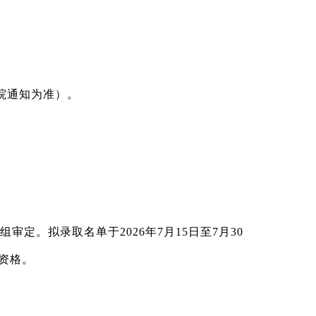
院通知为准）。
组审定。
拟录取名单于2026年7月15日至
7
月30
取资格。